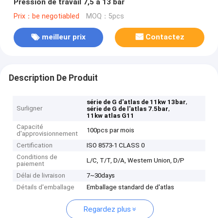
Pression de travail 7,5 à 13 bar
Prix：be negotiabled
MOQ：5pcs
meilleur prix
Contactez
Description De Produit
,
série de G d'atlas de 11kw 13bar
Surligner
,
série de G de l'atlas 7.5bar
11kw atlas G11
Capacité
100pcs par mois
d'approvisionnement
Certification
ISO 8573-1 CLASS 0
Conditions de
L/C, T/T, D/A, Western Union, D/P
paiement
Délai de livraison
7~30days
Détails d'emballage
Emballage standard de d'atlas
Regardez plus