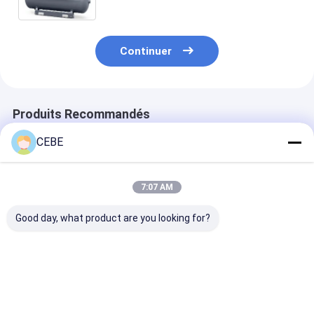
Continuer
Produits Recommandés
CEBE
7:07 AM
Good day, what product are you looking for?
l'atlas , huile de
Atlas industriel série
Compresseur d'
compresseur de l'air
G
vis Atlas à inj
75kw de série de G a
d'huile écono
injecté les
22 kW G22
compresseurs d'air
Meilleur prix
Meilleur prix
Meilleur p
G75