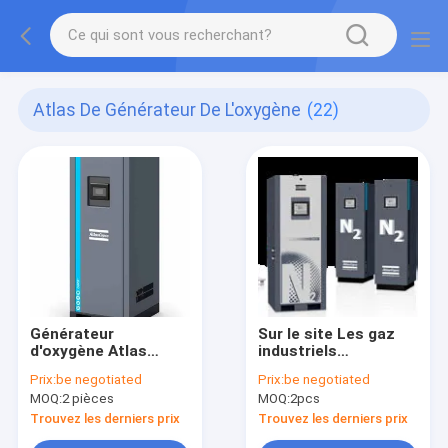
Atlas De Générateur De L'oxygène
(22)
Générateur
Sur le site Les gaz
d'oxygène Atlas
industriels
conception
Générateur
Prix:
be negotiated
Prix:
be negotiated
modulaire
d'oxygène Atlas PSA
MOQ:
2 pièces
MOQ:
2pcs
OGP 2 Pureté de
l'oxygène > 95%
Trouvez les derniers prix
Trouvez les derniers prix