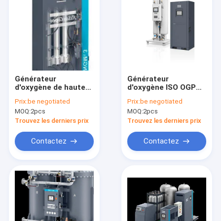
Générateur
Générateur
d'oxygène de haute
d'oxygène ISO OGP
pureté Atlas OGP 14
18 Atlas PSA avec
Prix:
be negotiated
Prix:
be negotiated
Certificat ISO
tout en un système
MOQ:
2pcs
MOQ:
2pcs
Trouvez les derniers prix
Trouvez les derniers prix
Contactez
Contactez
Maison
Produits
Au sujet de nous