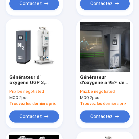
Contactez
Contactez
Générateur d'
Générateur
oxygène OGP 3,
d'oxygène à 95% de
générateur d'
pureté Atlas OGP 4
Prix:
be negotiated
Prix:
be negotiated
oxygène industriel
56,9% Flux d'oxygène
MOQ:
2pcs
MOQ:
2pcs
sur site
Trouvez les derniers prix
Trouvez les derniers prix
Contactez
Contactez