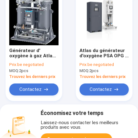
Générateur d'
Atlas du générateur
oxygène à gaz Atlas,
d'oxygène PSA OPG 6
Générateur d' azot
avec un système
Prix:
be negotiated
Prix:
be negotiated
PSA OGP 5 700 mm
tout compris
MOQ:
2pcs
MOQ:
2pcs
Largeur
Trouvez les derniers prix
Trouvez les derniers prix
Contactez
Contactez
Économisez votre temps
Laissez-nous contacter les meilleurs
produits avec vous.