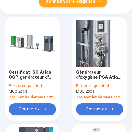
Donnez votre exigence
Certificat ISO Atlas
Générateur
OGP, générateur d'
d'oxygène PSA Atlas
oxygène basé sur
OGP 10 Matériau
Prix:
be negotiated
Prix:
be negotiated
PSA OGP8 Poids 700
alliage d'aluminium
MOQ:
2pcs
MOQ:
2pcs
kg
Trouvez les derniers prix
Trouvez les derniers prix
Contactez
Contactez