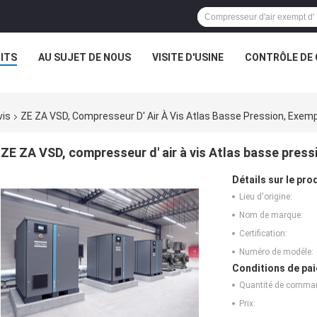
ITS
AU SUJET DE NOUS
VISITE D'USINE
CONTRÔLE DE 
vis
ZE ZA VSD, Compresseur D' Air À Vis Atlas Basse Pression, Exempt
ZE ZA VSD, compresseur d' air à vis Atlas basse pressi
Détails sur le prod
Lieu d'origine:
Nom de marque:
Certification:
Numéro de modèle:
Conditions de pai
Quantité de comma
Prix: