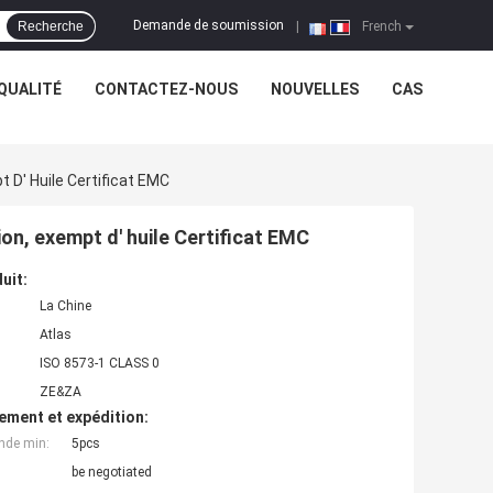
Demande de soumission
Recherche
|
French
QUALITÉ
CONTACTEZ-NOUS
NOUVELLES
CAS
 D' Huile Certificat EMC
on, exempt d' huile Certificat EMC
uit:
La Chine
Atlas
ISO 8573-1 CLASS 0
ZE&ZA
ement et expédition:
nde min:
5pcs
be negotiated