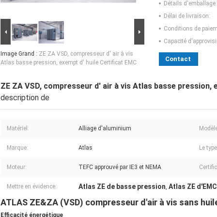
Détails d'emballage:
Délai de livraison:
Conditions de paiem
Capacité d'approvis
Image Grand :
ZE ZA VSD, compresseur d' air à vis
Contact
Atlas basse pression, exempt d' huile Certificat EMC
ZE ZA VSD, compresseur d' air à vis Atlas basse pression, 
description de
Matériel:
Alliage d'aluminium
Modèle
Marque:
Atlas
Le type
Moteur:
TEFC approuvé par IE3 et NEMA
Certifi
Atlas ZE de basse pression
Atlas ZE d'EMC
Mettre en évidence:
,
ATLAS ZE&ZA (VSD) compresseur d'air à vis sans huil
Efficacité énergétique