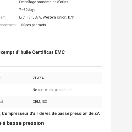
Emballage standard de d'atlas
7~30days
ent:
L/C, T/T, D/A, Western Union, D/P
ionnement:
100pcs par mois
exempt d' huile Certificat EMC
:
ZE&ZA
:
Ne contenant pas d'huile
cat:
CEM, ISO
Compresseur d'air de vis de basse pression de ZA
,
e à basse pression