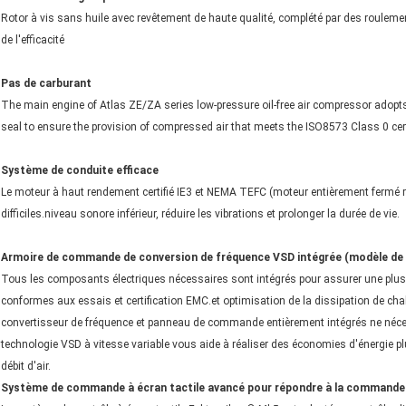
Rotor à vis sans huile avec revêtement de haute qualité, complété par des roulements
de l'efficacité
Pas de carburant
The main engine of Atlas ZE/ZA series low-pressure oil-free air compressor adopts f
seal to ensure the provision of compressed air that meets the ISO8573 Class 0 cert
Système de conduite efficace
Le moteur à haut rendement certifié IE3 et NEMA TEFC (moteur entièrement fermé ref
difficiles.niveau sonore inférieur, réduire les vibrations et prolonger la durée de vie.
Armoire de commande de conversion de fréquence VSD intégrée (modèle de c
Tous les composants électriques nécessaires sont intégrés pour assurer une plus gra
conformes aux essais et certification EMC.et optimisation de la dissipation de cha
convertisseur de fréquence et panneau de commande entièrement intégrés ne néces
technologie VSD à vitesse variable vous aide à réaliser des économies d'énergie plu
débit d'air.
Système de commande à écran tactile avancé pour répondre à la commande l