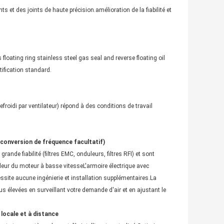
 et des joints de haute précision.amélioration de la fiabilité et
loating ring stainless steel gas seal and reverse floating oil
ification standard.
roidi par ventilateur) répond à des conditions de travail
onversion de fréquence facultatif)
nde fiabilité (filtres EMC, onduleurs, filtres RFI) et sont
leur du moteur à basse vitesseL'armoire électrique avec
site aucune ingénierie et installation supplémentaires.La
s élevées en surveillant votre demande d'air et en ajustant le
ocale et à distance