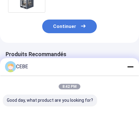
Continuer
Produits Recommandés
CEBE
8:42 PM
Good day, what product are you looking for?
Générateur d'azote
Générateurs d'azote
Générateur d'
PSA NGP 110 doté
PSA NGP160+ de
PSANGP 160+
d'une technologie de
2350 KG, dotés de la
offrant une ca
production d'azote
technologie pour
flexible pour d
de haute fiabilité
l'industrie
applications
Meilleur prix
Meilleur prix
Meilleur p
pour l'industrie
industrielles