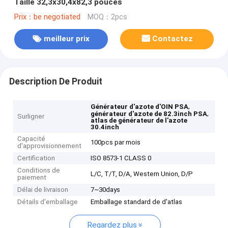
Taille 32,3x30,4x82,3 pouces
Prix：be negotiated
MOQ：2pcs
meilleur prix
Contactez
Description De Produit
,
Générateur d'azote d'OIN PSA
,
générateur d'azote de 82.3inch PSA
Surligner
atlas de générateur de l'azote
30.4inch
Capacité
100pcs par mois
d'approvisionnement
Certification
ISO 8573-1 CLASS 0
Conditions de
L/C, T/T, D/A, Western Union, D/P
paiement
Délai de livraison
7~30days
Détails d'emballage
Emballage standard de d'atlas
Regardez plus