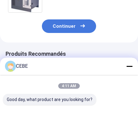
Continuer
Produits Recommandés
CEBE
4:11 AM
Good day, what product are you looking for?
Compresseur d'air à
Compresseur à vis
7-37kw VSD Pl
vis Atlas à injection
rotatif Atlas Copco
GA7-37VSD+
d'huile Vsd Plus
GA 37 VSD++ pour
Compresseur d'
Ga37-110 Vsd+ 37-
l'industrie à haute
vis Atlas
110kw Puissance
performance
Meilleur prix
Meilleur prix
Meilleur p