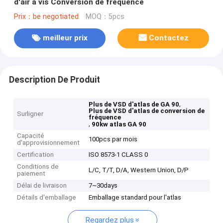
d'air à vis Conversion de fréquence
Prix：be negotiated
MOQ：5pcs
meilleur prix
Contactez
Description De Produit
,
Plus de VSD d'atlas de GA 90
Plus de VSD d'atlas de conversion de
Surligner
fréquence
,
90kw atlas GA 90
Capacité
100pcs par mois
d'approvisionnement
Certification
ISO 8573-1 CLASS 0
Conditions de
L/C, T/T, D/A, Western Union, D/P
paiement
Délai de livraison
7~30days
Détails d'emballage
Emballage standard pour l'atlas
Regardez plus