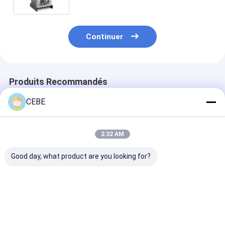
Continuer
Produits Recommandés
CEBE
2:32 AM
Good day, what product are you looking for?
Séchoir à air à
Séchoirs à
CD1+-22+ Atla
déshydratant à débit
membrane SD Faible
séchoir à CD,
d'air optimisé
chute de pression et
compresseur d'
faible perte d'air de
Séchoir à
purge pour des
déshydratant 
Meilleur prix
Meilleur prix
Meilleur p
performances
optimales