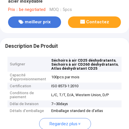
acier inoxydable
Prix：be negotiated
MOQ：5pcs
meilleur prix
Contactez
Description De Produit
,
Séchoirs à air CD25 déshydratants
Surligner
,
Séchoirs à air CD260 déshydratants
Atlas déshydratant CD25
Capacité
100pcs par mois
d'approvisionnement
Certification
ISO 8573-1:2010
Conditions de
L/C, T/T, D/A, Western Union, D/P
paiement
Délai de livraison
7~30days
Détails d'emballage
Emballage standard de d'atlas
Regardez plus