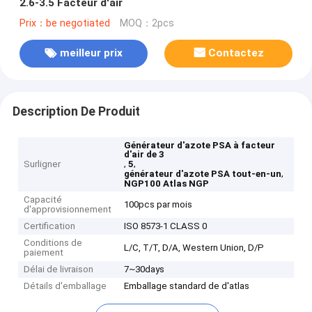
2.6-3.5 Facteur d'air
Prix：be negotiated
MOQ：2pcs
meilleur prix
Contactez
Description De Produit
Générateur d'azote PSA à facteur
d'air de 3
,
,
Surligner
5
,
générateur d'azote PSA tout-en-un
NGP100 Atlas NGP
Capacité
100pcs par mois
d'approvisionnement
Certification
ISO 8573-1 CLASS 0
Conditions de
L/C, T/T, D/A, Western Union, D/P
paiement
Délai de livraison
7~30days
Détails d'emballage
Emballage standard de d'atlas