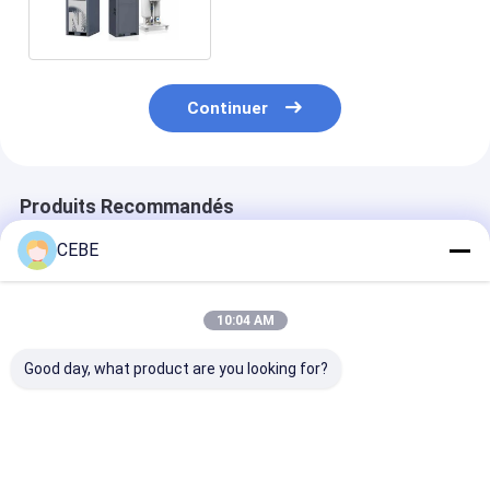
3.5 Facteur d'air
Continuer
Produits Recommandés
CEBE
10:04 AM
Good day, what product are you looking for?
Générateur d'azote
Générateurs d'azote
Générateur d'
PSA NGP 110 doté
PSA NGP160+ de
PSANGP 160+
d'une technologie de
2350 KG, dotés de la
offrant une ca
production d'azote
technologie pour
flexible pour d
de haute fiabilité
l'industrie
applications