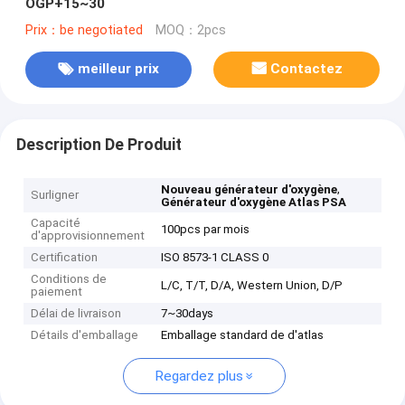
OGP+15~30
Prix：be negotiated
MOQ：2pcs
meilleur prix
Contactez
Description De Produit
,
Nouveau générateur d'oxygène
Surligner
Générateur d'oxygène Atlas PSA
Capacité
100pcs par mois
d'approvisionnement
Certification
ISO 8573-1 CLASS 0
Conditions de
L/C, T/T, D/A, Western Union, D/P
paiement
Délai de livraison
7~30days
Détails d'emballage
Emballage standard de d'atlas
Regardez plus