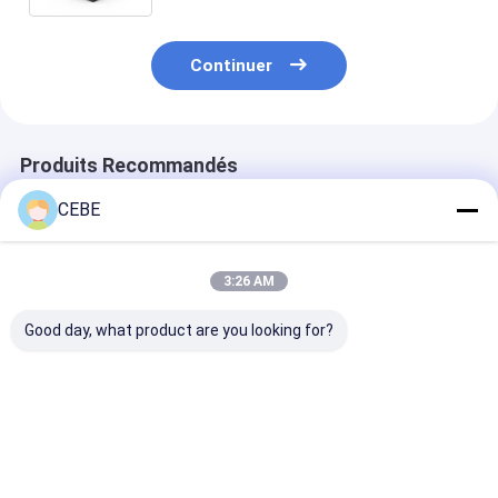
Continuer
Produits Recommandés
CEBE
3:26 AM
Good day, what product are you looking for?
Générateur
OGP 200 Atlas PSA
Générateur d'
d'oxygène Atlas
Générateur d'azote
oxygène OGP 3
conception
de taille
générateur d'
modulaire
4000x4000x3300
oxygène indust
mm
sur site
Meilleur prix
Meilleur prix
Meilleur p