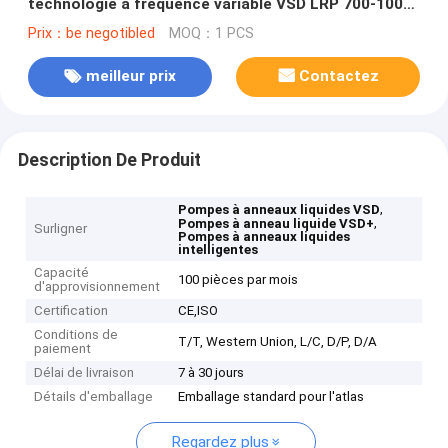
technologie à fréquence variable VSD LRP 700-1000
VSD+
Prix：be negotibled
MOQ：1 PCS
meilleur prix
Contactez
Description De Produit
,
Pompes à anneaux liquides VSD
,
Pompes à anneau liquide VSD+
Surligner
Pompes à anneaux liquides
intelligentes
Capacité
100 pièces par mois
d'approvisionnement
Certification
CE,ISO
Conditions de
T/T, Western Union, L/C, D/P, D/A
paiement
Délai de livraison
7 à 30 jours
Détails d'emballage
Emballage standard pour l'atlas
Regardez plus