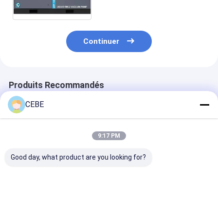
variable VSD LRP 700-1000
VSD+
Continuer
Produits Recommandés
CEBE
9:17 PM
Good day, what product are you looking for?
Pompe à vide LRP
Alimentation CA
Pompe à vide
1000 VSD+ pour
Pompe d'évacuation
LRP700VSD+ S
système de
sous vide LRP 1000
d'alimentation
réfrigération
VSD+ Moteur LRP
électrique Po
industrielle,
1000 VSD Conçu
vide robuste d
Meilleur prix
Meilleur prix
Meilleur p
capacité 900 kg
pour des
kg Idéale pour 