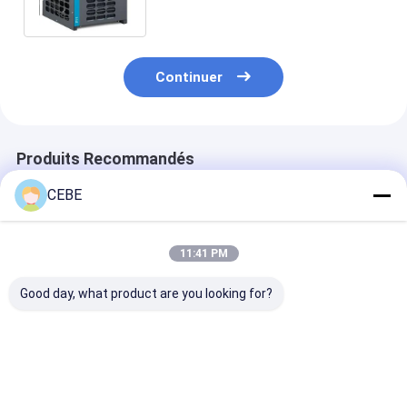
Continuer
Produits Recommandés
CEBE
11:41 PM
Good day, what product are you looking for?
Facilité
Séchoirs à air
Séchoirs à air
d'installation et de
comprimé
comprimé F20
fonctionnement
numériques
branche pour 
Sécheuse à air
installation et
comprimé F45
fonctionneme
Meilleur prix
Meilleur prix
Meilleur p
faciles