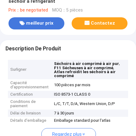
séchoir à réfrigérant
Prix：be negotiated
MOQ：5 pièces
meilleur prix
Contactez
Description De Produit
,
Séchoirs à air comprimé à air pur
,
F11 Sécheuses à air comprimé
Surligner
Atlas refroidit les séchoirs à air
comprimé
Capacité
100 pièces par mois
d'approvisionnement
Certification
ISO 8573-1 CLASS 0
Conditions de
L/C, T/T, D/A, Western Union, D/P
paiement
Délai de livraison
7 à 30 jours
Détails d'emballage
Emballage standard pour l'atlas
Regardez plus