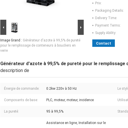
Prix:
Packaging Details:
Delivery Time:
Payment Terms:
Supply Ability:
Image Grand :
Générateur d'azote à 99,5% de pureté
Contact
pour le remplissage de conteneurs à boucliers en
verre
Générateur d'azote à 99,5% de pureté pour le remplissage 
description de
Énergie de commande:
0.2kw 220v à 50 Hz
Le styl
Composants de base:
PLC, moteur, moteur, incidence
Utilisa
La pureté:
95 à 99,5%
Standa
Assistance en ligne, Installation sur le