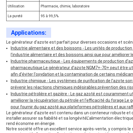
Utilisation
Pharmacie, chimie, laboratoire
La pureté
95 à 99,5%
Applications:
Le générateur d'azote est parfait pour diverses occasions et scénar
Industrie alimentaire et des boissons - Les unités de productio
l'industrie alimentaire et des boissons.ainsi que pour améliorer l
Industrie pharmaceutique - Les équipements de production d'azot
pharmaceutique.Le générateur d'azote NGM7+-70+ peut être util
afin d'éviter l'oxydation et la contamination de certains médi
Industrie chimique - Les systèmes de purification de l'azote son
prévenir les réactions chimiques indésirables.prévention des ris
Industrie pétrolière et gazière - Le gaz azoté est couramment util
améliorer la récupération du pétrole et l'efficacité du forage.L
pour fournir du gaz azoté aux plateformes pétrolières et aux raff
Le générateur d'azote est contenu dans un conteneur robuste et dur
installer.assurer sa fiabilité et sa longévitéL'alimentation électr
rend économe en énergie.
Notre société offre un excellent service après-vente, y compris le sup