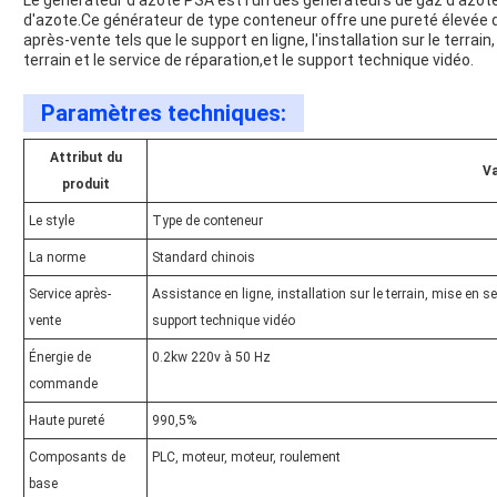
Le générateur d'azote PSA est l'un des générateurs de gaz d'azote
d'azote.Ce générateur de type conteneur offre une pureté élevée d
après-vente tels que le support en ligne, l'installation sur le terrain,
terrain et le service de réparation,et le support technique vidéo.
Paramètres techniques:
Attribut du
Va
produit
Le style
Type de conteneur
La norme
Standard chinois
Service après-
Assistance en ligne, installation sur le terrain, mise en ser
vente
support technique vidéo
Énergie de
0.2kw 220v à 50 Hz
commande
Haute pureté
990,5%
Composants de
PLC, moteur, moteur, roulement
base