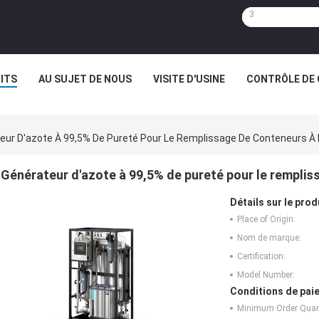
ITS
AU SUJET DE NOUS
VISITE D'USINE
CONTRÔLE DE 
eur D'azote À 99,5% De Pureté Pour Le Remplissage De Conteneurs À 
Générateur d'azote à 99,5% de pureté pour le remplis
Détails sur le prod
Place of Origin:
Nom de marque:
Certification:
Model Number:
Conditions de paie
Minimum Order Quant