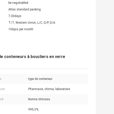
be negotiabled
Atlas standard packing
7-30days
T/T, Western Union, L/C, D/P, D/A
100pcs per month
de conteneurs à boucliers en verre
e:
type de conteneur
tion:
Pharmacie, chimie, laboratoire
rd:
Norme chinoise
990,5%