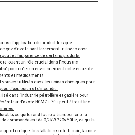
ios d'application du produit tels que:
n de gaz d'azote sont largement utilisées dans
e goût et l'apparence de certains produits.
e jouent un rôle crucial dans l'industrie
isé pour créer un environnement riche en azote
caments et médicaments.
t souvent utilisés dans les usines chimiques pour
ques d'explosion et d'incendie.
isé dans l'industrie pétrolière et gazière pour
e générateur d'azote NGM7+-70+ peut être utilisé
ineries.
able, ce qui le rend facile à transporter et à
ique de commande est de 0,2 kW 220v 50Hz, ce qui la
port en ligne, l'installation sur le terrain, la mise