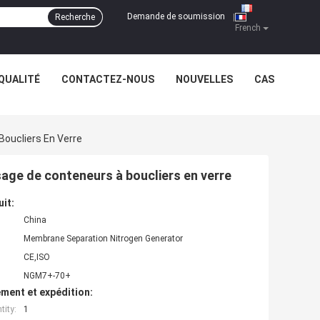
Demande de soumission
Recherche
|
French
QUALITÉ
CONTACTEZ-NOUS
NOUVELLES
CAS
Boucliers En Verre
sage de conteneurs à boucliers en verre
uit:
China
Membrane Separation Nitrogen Generator
CE,ISO
NGM7+-70+
ment et expédition:
ity:
1