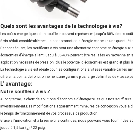
Quels sont les avantages de la technologie à vis?
Les coûts énergétiques d'un souffleur peuvent représenter jusqu'à 80% de ses coût
à vis réduit considérablement la consommation d'énergie car seule une quantité très
Par conséquent, les souffleurs à vis sont une alternative économe en énergie aux s
économies d'énergie allant jusqu'à 35-40% peuvent être réalisées en moyenne en sél
application nécessite de pression, plus le potentiel d'économies est grand et plus l
La technologie à vis est idéale pour les configurations à vitesse variable car les ni
différents points de fonctionnement.une gamme plus large de limites de vitesse pe
L' avantage:
Notre souffleur à vis Z:
À long terme, le choix de solutions d'économie d'énergie telles que nos souffleurs 
investissement.Des modifications apparemment mineures de conception vous aide
le temps de fonctionnement de vos processus de production.
Grâce à l'innovation et à la recherche continues, nous pouvons vous fournir des so
jusqu'à 1,5 bar (g) / 22 psig.