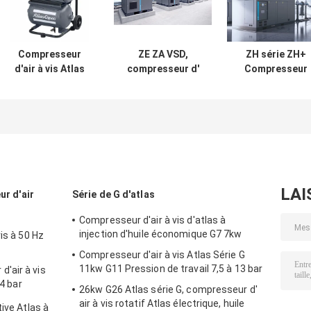
Compresseur
ZE ZA VSD,
ZH série ZH+
d'air à vis Atlas
compresseur d'
Compresseur
sans huile LFX
air à vis Atlas
d'air à vis Atlas
Compact Piston
basse pression,
exempt d'huile
62-64 dB Niveau
exempt d' huile
Matériau en
sonore
Certificat EMC
alliage
d'aluminium
LAI
ur d'air
Série de G d'atlas
Compresseur d'air à vis d'atlas à
injection d'huile économique G7 7kw
is à 50 Hz
Compresseur d'air à vis Atlas Série G
11kw G11 Pression de travail 7,5 à 13 bar
'air à vis
14 bar
26kw G26 Atlas série G, compresseur d'
air à vis rotatif Atlas électrique, huile
ive Atlas à