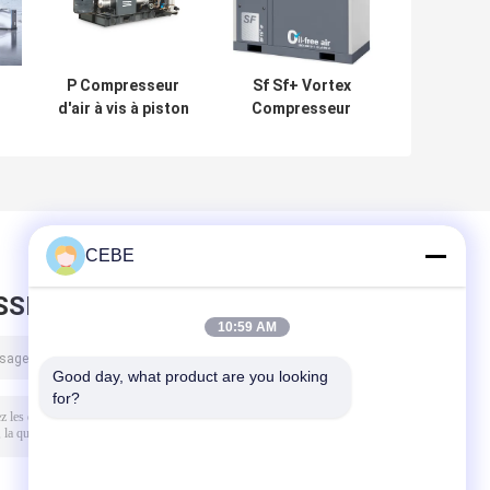
P Compresseur
Sf Sf+ Vortex
d'air à vis à piston
Compresseur
réciproque haute
d'air à vis sans
pression
huile pour
université
CEBE
SSEZ UN MESSAGE
10:59 AM
Good day, what product are you looking 
for?