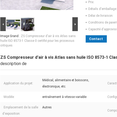
Prix:
Détails d'emballage:
Délai de livraison:
Conditions de paiem
Capacité d'approvis
Image Grand :
ZS Compresseur d'air à vis Atlas sans
Contact
huile ISO 8573-1 Classe 0 certifié pour les processus
critiques
ZS Compresseur d'air à vis Atlas sans huile ISO 8573-1 Clas
description de
Médical, alimentaire et boissons,
Application du projet:
Caract
électronique, etc.
Modèle:
entraînement à vitesse variable
Config
Emplacement de la salle
Autres
Compo
d'exposition: