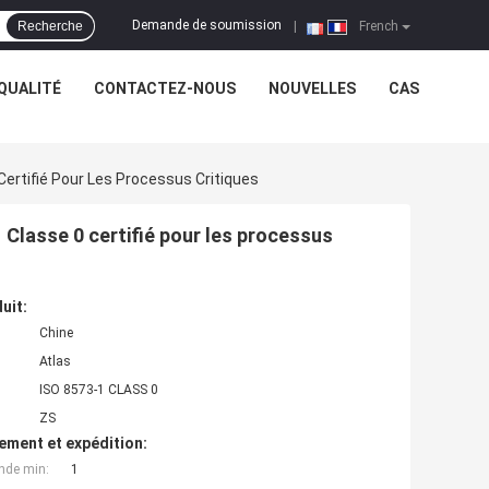
Demande de soumission
Recherche
|
French
QUALITÉ
CONTACTEZ-NOUS
NOUVELLES
CAS
Certifié Pour Les Processus Critiques
 Classe 0 certifié pour les processus
uit:
Chine
Atlas
ISO 8573-1 CLASS 0
ZS
ement et expédition:
nde min:
1