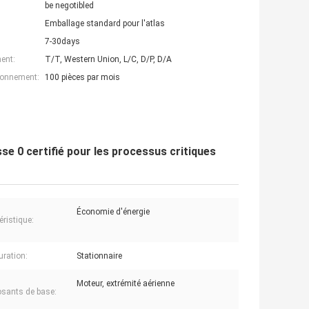
be negotibled
Emballage standard pour l'atlas
7-30days
ent:
T/T, Western Union, L/C, D/P, D/A
ionnement:
100 pièces par mois
se 0 certifié pour les processus critiques
Économie d'énergie
éristique:
uration:
Stationnaire
Moteur, extrémité aérienne
sants de base: