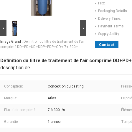
Prix:
Packaging Details:
Delivery Time:
Payment Terms:
Supply Ability:
Image Grand :
Définition du filtre de traitement de l'air
Contact
comprimé DD+PD+UD+DDP+PDP+QD+ 7+-300+
Définition du filtre de traitement de l'air comprimé D
description de
Conception:
Conception du casting
Pressi
Marque:
Atlas
Le poi
Flux d'air comprimé:
7 à 300 l/s
Élément
Garantie:
1 année
Tempér