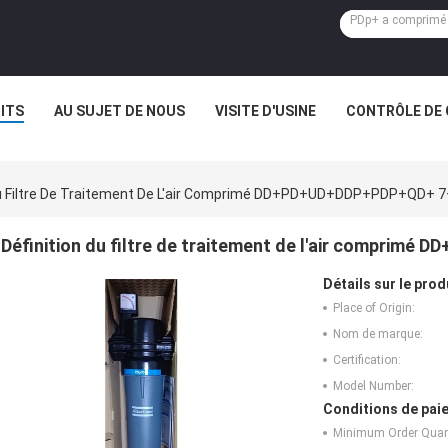
ITS
AU SUJET DE NOUS
VISITE D'USINE
CONTRÔLE DE 
Du Filtre De Traitement De L'air Comprimé DD+PD+UD+DDP+PDP+QD+ 
Définition du filtre de traitement de l'air compri
Détails sur le prod
Place of Origin:
Nom de marque:
Certification:
Model Number:
Conditions de paie
Minimum Order Quant