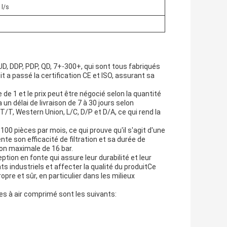
 l/s
D, DDP, PDP, QD, 7+-300+, qui sont tous fabriqués
 a passé la certification CE et ISO, assurant sa
e 1 et le prix peut être négocié selon la quantité
n délai de livraison de 7 à 30 jours selon
T, Western Union, L/C, D/P et D/A, ce qui rend la
00 pièces par mois, ce qui prouve qu'il s'agit d'une
te son efficacité de filtration et sa durée de
sion maximale de 16 bar.
tion en fonte qui assure leur durabilité et leur
industriels et affecter la qualité du produitCe
pre et sûr, en particulier dans les milieux
res à air comprimé sont les suivants: