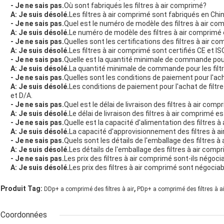
- Je ne sais pas.
Où sont fabriqués les filtres à air comprimé?
A: Je suis désolé.
Les filtres à air comprimé sont fabriqués en Chin
- Je ne sais pas.
Quel est le numéro de modèle des filtres à air co
A: Je suis désolé.
Le numéro de modèle des filtres à air compr
- Je ne sais pas.
Quelles sont les certifications des filtres à air c
A: Je suis désolé.
Les filtres à air comprimé sont certifiés CE et IS
- Je ne sais pas.
Quelle est la quantité minimale de commande pour 
A: Je suis désolé.
La quantité minimale de commande pour les filtr
- Je ne sais pas.
Quelles sont les conditions de paiement pour l'ach
A: Je suis désolé.
Les conditions de paiement pour l'achat de filtr
et D/A.
- Je ne sais pas.
Quel est le délai de livraison des filtres à air comp
A: Je suis désolé.
Le délai de livraison des filtres à air comprimé e
- Je ne sais pas.
Quelle est la capacité d'alimentation des filtres 
A: Je suis désolé.
La capacité d'approvisionnement des filtres à a
- Je ne sais pas.
Quels sont les détails de l'emballage des filtres 
A: Je suis désolé.
Les détails de l'emballage des filtres à air com
- Je ne sais pas.
Les prix des filtres à air comprimé sont-ils négoci
A: Je suis désolé.
Les prix des filtres à air comprimé sont négociab
,
Produit Tag:
DDp+ a comprimé des filtres à air
PDp+ a comprimé des filtres à ai
Coordonnées