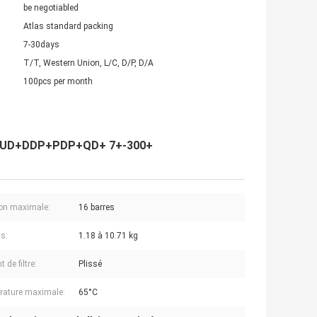
be negotiabled
Atlas standard packing
7-30days
T/T, Western Union, L/C, D/P, D/A
100pcs per month
D+PD+UD+DDP+PDP+QD+ 7+-300+
on maximale:
16 barres
ds:
1.18 à 10.71 kg
 de filtre:
Plissé
ature maximale:
65°C