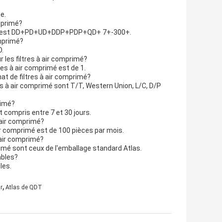
e.
mprimé?
imé est DD+PD+UD+DDP+PDP+QD+ 7+-300+.
omprimé?
O.
les filtres à air comprimé?
es à air comprimé est de 1.
at de filtres à air comprimé?
es à air comprimé sont T/T, Western Union, L/C, D/P
rimé?
st compris entre 7 et 30 jours.
à air comprimé?
ir comprimé est de 100 pièces par mois.
à air comprimé?
primé sont ceux de l'emballage standard Atlas.
ables?
les.
,
r
Atlas de QDT