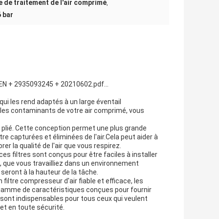
re de traitement de l'air comprimé
,
6 bar
+ EN + 2935093245 + 20210602.pdf...
qui les rend adaptés à un large éventail
et les contaminants de votre air comprimé, vous
re plié. Cette conception permet une plus grande
tre capturées et éliminées de l'air.Cela peut aider à
er la qualité de l'air que vous respirez.
es filtres sont conçus pour être faciles à installer
, que vous travailliez dans un environnement
 seront à la hauteur de la tâche.
 filtre compresseur d'air fiable et efficace, les
e gamme de caractéristiques conçues pour fournir
s sont indispensables pour tous ceux qui veulent
et en toute sécurité.