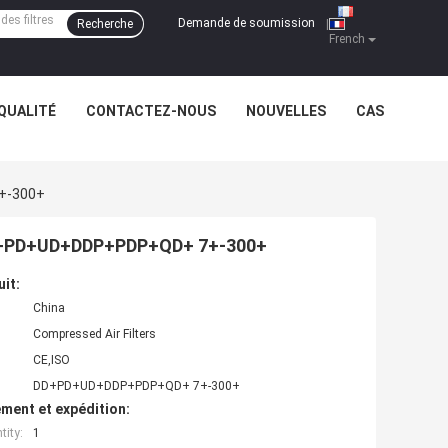
Demande de soumission
Recherche
|
French
QUALITÉ
CONTACTEZ-NOUS
NOUVELLES
CAS
7+-300+
mé DD+PD+UD+DDP+PDP+QD+ 7+-300+
uit:
China
Compressed Air Filters
CE,ISO
DD+PD+UD+DDP+PDP+QD+ 7+-300+
ment et expédition:
ity:
1