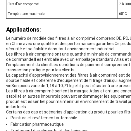
Flux d'air comprimé
7 à 300
Température maximale
65°C
Applications:
Le numéro de modèle des filtres à air comprimé comprend DD, PD, U
en Chine avec une qualité et des performances garanties.Ce produit
sécurité et sa fiabilité dans tout environnement industriel.
Les filtres à air comprimé ont une quantité minimale de commande d
de commande.Il est emballé avec un emballage standard Atlas et a u
l'emplacement du clientLes conditions de paiement comprennent T/
transaction pratique pour les clients.
La capacité d'approvisionnement des filtres à air comprimé est de 1
source fiable et cohérente d'équipement de filtrage d'air.qui augmen
vieSon poids varie de 1,18 à 10,71 kg et il peut résister à une pres
Les filtres à air comprimé portent la marque Atlas et ont une concep
stabilité.et autres impuretés pouvant endommager les équipements 
produit est essentiel pour maintenir un environnement de travail pro
industriels.
Certains des cas et scénarios d'application du produit pour les filt
Peinture et revêtement automobile
Fabrication pharmaceutique
Traitement des aliments et des boissons