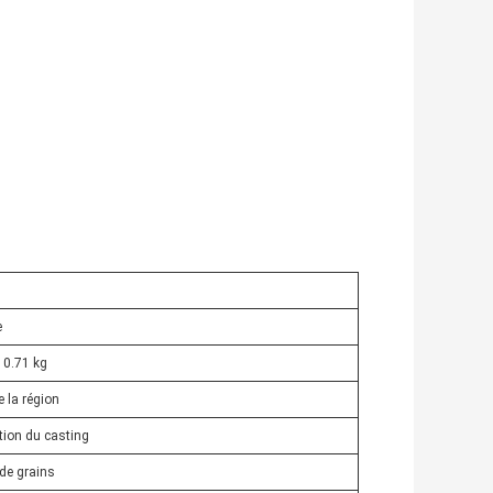
e
10.71 kg
e la région
ion du casting
de grains